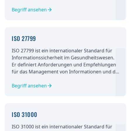
und umfasst eine Vielzahl von
Sicherheitsmaßnahmen. Unternehmen müssen
Begriff ansehen
ihre Fähigkeit zum Schutz vertraulicher
Informationen nachweisen und angemessene
Maßnahmen zur Vermeidung von
ISO 27799
Sicherheitsverletzungen ergreifen.
ISO 27799 ist ein internationaler Standard für
Informationssicherheit im Gesundheitswesen.
Er definiert Anforderungen und Empfehlungen
für das Management von Informationen und die
Sicherheit von Patientendaten. Die
Implementierung des Standards gewährleistet
Begriff ansehen
die Vertraulichkeit, Integrität und Verfügbarkeit
von Patientendaten und stärkt das Vertrauen
von Patienten und Partnern in die Organisation.
ISO 31000
ISO 31000 ist ein internationaler Standard für