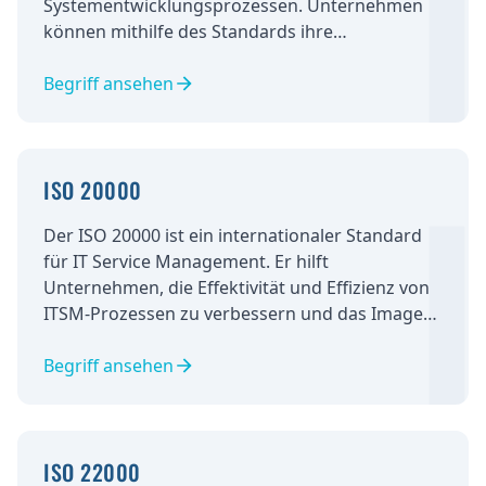
Systementwicklungsprozessen. Unternehmen
können mithilfe des Standards ihre
Entwicklungsprozesse verbessern, das Risiko
von Fehlern minimieren und die Einhaltung
Begriff ansehen
gesetzlicher Vorschriften nachweisen.
ISO 20000
Der ISO 20000 ist ein internationaler Standard
für IT Service Management. Er hilft
Unternehmen, die Effektivität und Effizienz von
ITSM-Prozessen zu verbessern und das Image
des Unternehmens als zuverlässiger IT-
Dienstleister zu stärken.
Begriff ansehen
ISO 22000