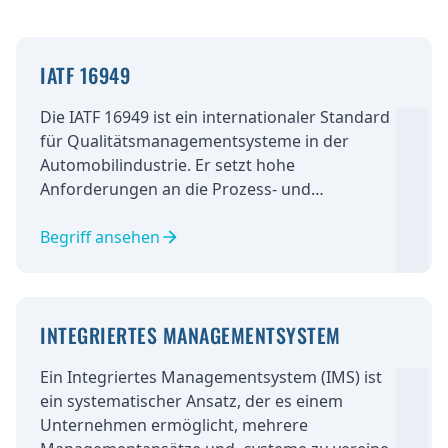
IATF 16949
Die IATF 16949 ist ein internationaler Standard
für Qualitätsmanagementsysteme in der
Automobilindustrie. Er setzt hohe
Anforderungen an die Prozess- und
Produktqualität von Zulieferern und stellt die
Kundenorientierung in den Vordergrund. Die
Begriff ansehen
Zertifizierung nach IATF 16949 ermöglicht
Unternehmen, die Anforderungen großer
Automobilhersteller zu erfüllen und ihre
INTEGRIERTES MANAGEMENTSYSTEM
Wettbewerbsfähigkeit zu steigern. Dabei sind
regelmäßige Audits und
Ein Integriertes Managementsystem (IMS) ist
Verbesserungsmaßnahmen erforderlich.
ein systematischer Ansatz, der es einem
Unternehmen ermöglicht, mehrere