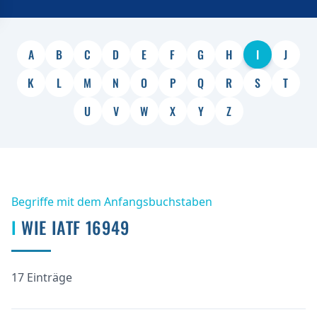
A
B
C
D
E
F
G
H
I
J
K
L
M
N
O
P
Q
R
S
T
U
V
W
X
Y
Z
Begriffe mit dem Anfangsbuchstaben
I
WIE IATF 16949
17 Einträge