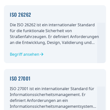
ISO 26262
Die ISO 26262 ist ein internationaler Standard
für die funktionale Sicherheit von
Straßenfahrzeugen. Er definiert Anforderungen
an die Entwicklung, Design, Validierung und
Zertifizierung von sicherheitsrelevanten
elektronischen Systemen. Unternehmen
Begriff ansehen
müssen nachweisen, dass ihre Systeme den
Anforderungen des Standards entsprechen.
ISO 27001
ISO 27001 ist ein internationaler Standard für
Informationssicherheitsmanagement. Er
definiert Anforderungen an ein
Informationssicherheitsmanagementsystem