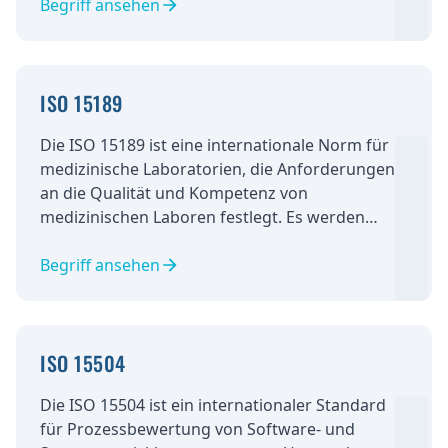
bewerten und zu minimieren. Es werden
Begriff ansehen
Anforderungen und Schritte für ein effektives
Risikomanagement beschrieben, um die
Sicherheit der Patienten und Anwender zu
ISO 15189
gewährleisten.
Die ISO 15189 ist eine internationale Norm für
medizinische Laboratorien, die Anforderungen
an die Qualität und Kompetenz von
medizinischen Laboren festlegt. Es werden
Prozesse für Laboraktivitäten wie
Probenvorbereitung, Analyse und
Begriff ansehen
Berichterstattung definiert und die
Qualifikationen von Laborpersonal und die
Kontrolle der Ausrüstung festgelegt.
ISO 15504
Die ISO 15504 ist ein internationaler Standard
für Prozessbewertung von Software- und