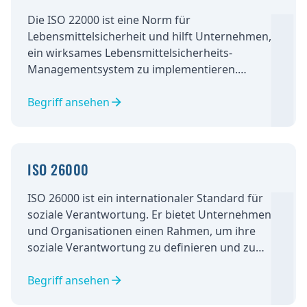
Die ISO 22000 ist eine Norm für
Lebensmittelsicherheit und hilft Unternehmen,
ein wirksames Lebensmittelsicherheits-
Managementsystem zu implementieren.
Basierend auf dem HACCP-Konzept, müssen
Unternehmen eine Gefahrenanalyse
Begriff ansehen
durchführen und geeignete
Kontrollmaßnahmen einrichten. Eine
Zertifizierung nach der Norm kann das
ISO 26000
Vertrauen der Kunden stärken und das Risiko
von Lebensmittelbedingten Krankheiten
ISO 26000 ist ein internationaler Standard für
minimieren.
soziale Verantwortung. Er bietet Unternehmen
und Organisationen einen Rahmen, um ihre
soziale Verantwortung zu definieren und zu
verbessern. Der Standard bezieht sich auf
sieben Kernthemen der sozialen
Begriff ansehen
Verantwortung.