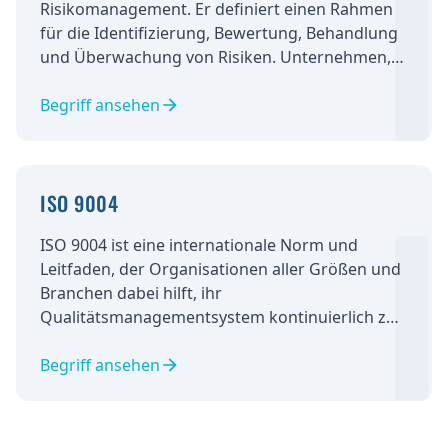
Risikomanagement. Er definiert einen Rahmen
für die Identifizierung, Bewertung, Behandlung
und Überwachung von Risiken. Unternehmen,
die den Standard implementieren, können ihre
Fähigkeit zur Risikominimierung nachweisen
Begriff ansehen
und das Vertrauen von Kunden und Partnern
stärken.
ISO 9004
ISO 9004 ist eine internationale Norm und
Leitfaden, der Organisationen aller Größen und
Branchen dabei hilft, ihr
Qualitätsmanagementsystem kontinuierlich zu
verbessern und eine hohe Kundenzufriedenheit
zu erreichen. Im Gegensatz zur ISO 9001, die
Begriff ansehen
hauptsächlich eine Zertifizierungsnorm ist, ist
ISO 9004 ein Leitfaden für erfolgreiche
Praktiken im Qualitätsmanagement und die