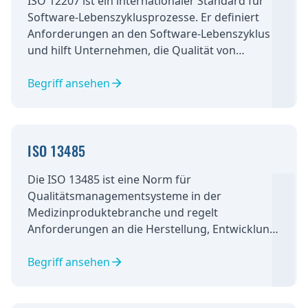
ISO 12207 ist ein internationaler Standard für
Software-Lebenszyklusprozesse. Er definiert
Anforderungen an den Software-Lebenszyklus
und hilft Unternehmen, die Qualität von
Software zu verbessern, Entwicklungsprozesse
zu standardisieren und das Risiko von Fehlern
Begriff ansehen
zu minimieren.
ISO 13485
Die ISO 13485 ist eine Norm für
Qualitätsmanagementsysteme in der
Medizinproduktebranche und regelt
Anforderungen an die Herstellung, Entwicklung
und Lieferung von medizinischen Geräten.
Begriff ansehen