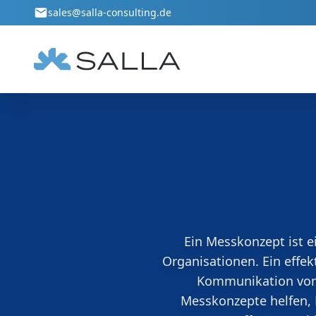
Zum Hauptinhalt springen
sales@salla-consulting.de
Qualitätsmanagement
Umwelt
Klare Prozesse und verlässliche
Umweltman
Strukturen für Qualität und zufriedene
und praxi
Kunden.
umgesetzt
Ein Messkonzept ist 
Organisationen. Ein effe
Kommunikation von 
Messkonzepte helfen, 