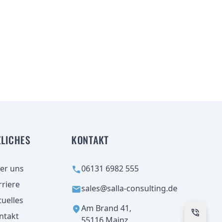
ZLICHES
KONTAKT
er uns
06131 6982 555
rriere
sales@salla-consulting.de
tuelles
Am Brand 41,
aufnehmen
ntakt
55116 Mainz