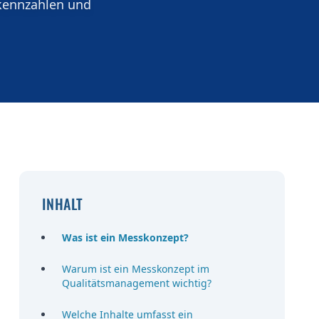
zkennzahlen und
INHALT
Was ist ein Messkonzept?
Warum ist ein Messkonzept im
Qualitätsmanagement wichtig?
Welche Inhalte umfasst ein