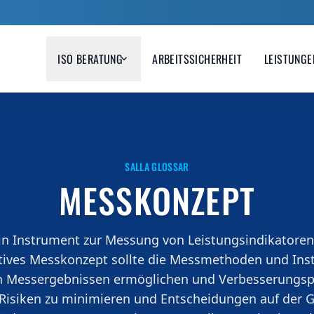
ISO BERATUNG
ARBEITSSICHERHEIT
LEISTUNGE
management
Arbeitsschutzmanagem
agement klar strukturiert
Gesunde und sichere Arbeits
snah in Ihrem Unternehmen
durch systematischen Arbeit
.
SALLA GLOSSAR
MESSKONZEPT
ein Instrument zur Messung von Leistungsindikatore
ktives Messkonzept sollte die Messmethoden und Inst
Messergebnissen ermöglichen und Verbesserungspo
Risiken zu minimieren und Entscheidungen auf der 