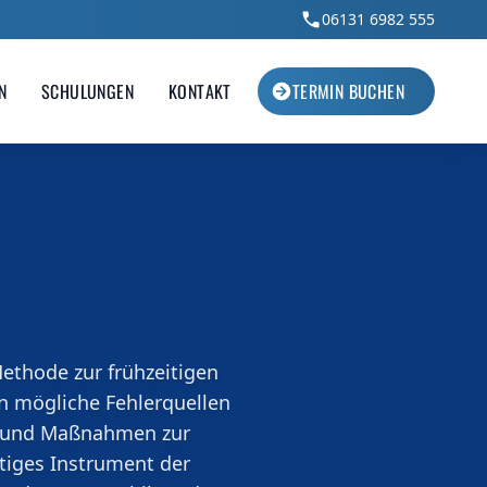
06131 6982 555
N
SCHULUNGEN
KONTAKT
TERMIN BUCHEN
ent
Energiemanagement
plätze
Energie gezielt steuern, Kosten senken
sschutz.
und nachhaltig wirtschaften.
Methode zur frühzeitigen
n mögliche Fehlerquellen
et und Maßnahmen zur
tiges Instrument der