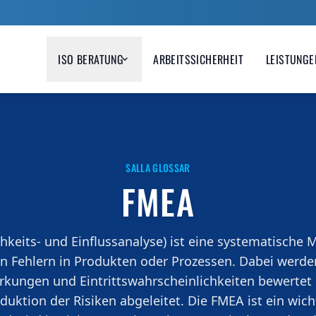
ISO BERATUNG
ARBEITSSICHERHEIT
LEISTUNGE
management
Arbeitsschutzmanagem
agement klar strukturiert
Gesunde und sichere Arbeits
snah in Ihrem Unternehmen
durch systematischen Arbeit
.
SALLA GLOSSAR
FMEA
keits- und Einflussanalyse) ist eine systematische 
 Fehlern in Produkten oder Prozessen. Dabei werde
wirkungen und Eintrittswahrscheinlichkeiten bewert
uktion der Risiken abgeleitet. Die FMEA ist ein wich