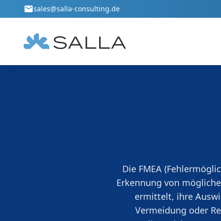
Zum Hauptinhalt springen
sales@salla-consulting.de
Qualitätsmanagement
Umwelt
Klare Prozesse und verlässliche
Umweltman
Strukturen für Qualität und zufriedene
und praxi
Kunden.
umgesetzt
Die FMEA (Fehlermöglich
Erkennung von möglichen
ermittelt, ihre Aus
Vermeidung oder Red